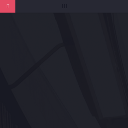
| | |